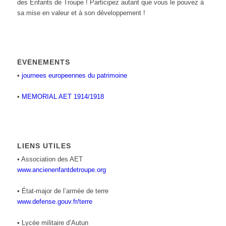
des Enfants de Troupe ! Participez autant que vous le pouvez à
sa mise en valeur et à son développement !
ÉVÉNEMENTS
•
journees europeennes du patrimoine
•
MEMORIAL AET 1914/1918
LIENS UTILES
• Association des AET
www.ancienenfantdetroupe.org
• État-major de l’armée de terre
www.defense.gouv.fr/terre
• Lycée militaire d’Autun