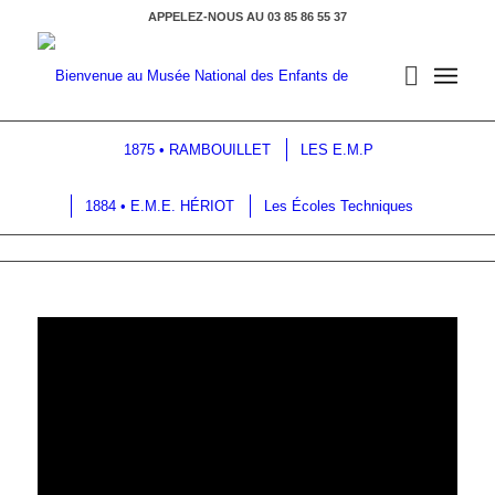
APPELEZ-NOUS AU 03 85 86 55 37
D‘HIER À AUJOURD’HUI
1875 • RAMBOUILLET
LES E.M.P
1884 • E.M.E. HÉRIOT
Les Écoles Techniques