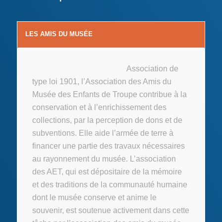
LES AMIS DU MUSÉE
Association de
type loi 1901, l’Association des Amis du
Musée des Enfants de Troupe contribue à la
conservation et à l’enrichissement des
collections, par la perception de dons et de
subventions. Elle aide l’armée de terre à
financer une partie des travaux nécessaires
au rayonnement du musée. L’association
des AET, qui est dépositaire de la mémoire
et des traditions de la communauté humaine
dont le musée conserve et anime le
souvenir, est soutenue activement dans cette