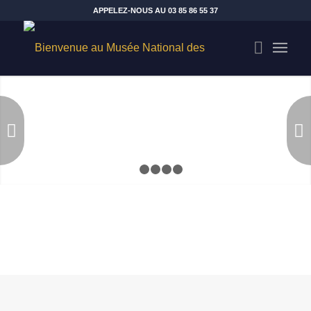
APPELEZ-NOUS AU 03 85 86 55 37
Suivant
1
2
3
4
5
Drapeaux et fanions
Insignes
Tenues & uniformes
Photographies
Archives documentaires